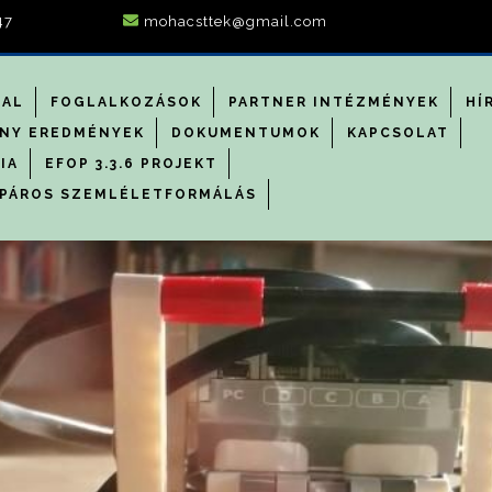
47
mohacsttek@gmail.com
DAL
FOGLALKOZÁSOK
PARTNER INTÉZMÉNYEK
HÍ
NY EREDMÉNYEK
DOKUMENTUMOK
KAPCSOLAT
IA
EFOP 3.3.6 PROJEKT
PÁROS SZEMLÉLETFORMÁLÁS