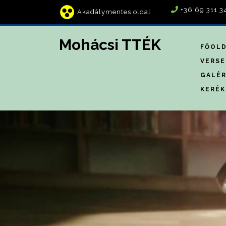
+36 69 311 3
Akadálymentes oldal
Mohácsi TTÉK
FŐOL
VERSE
GALÉR
KERÉK